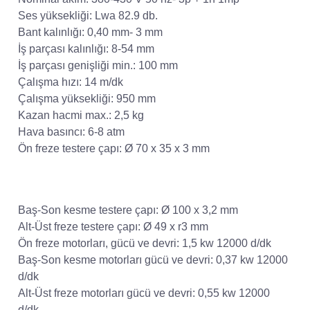
Ses yüksekliği:
Lwa 82.9 db.
Bant kalınlığı:
0,40 mm- 3 mm
İş parçası kalınlığı:
8-54 mm
İş parçası genişliği min.:
100 mm
Çalışma hızı:
14 m/dk
Çalışma yüksekliği:
950 mm
Kazan hacmi max.:
2,5 kg
Hava basıncı:
6-8 atm
Ön freze testere çapı:
Ø 70 x 35 x 3 mm
Baş-Son kesme testere çapı:
Ø 100 x 3,2 mm
Alt-Üst freze testere çapı:
Ø 49 x r3 mm
Ön freze motorları, gücü ve devri:
1,5 kw 12000 d/dk
Baş-Son kesme motorları gücü ve devri:
0,37 kw 12000
d/dk
Alt-Üst freze motorları gücü ve devri:
0,55 kw 12000
d/dk