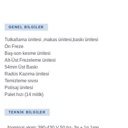
GENEL BILGILER
Tutkallama ünitesi ,makas ünitesi,baskı ünitesi
Ön Freze
Baş-son kesme ünitesi
Alt-Üst Frezeleme ünitesi
54mm Üst Baskı
Radüs Kazıma ünitesi
Temizleme sıvısı
Polisaj ünitesi
Palet hızı (14 m/dk)
TEKNIK BILGILER
Nominal akım:
380-430 V 50 hz- 3p + 1n 1mp